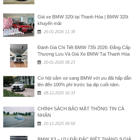
Giá xe BMW 320i tại Thanh Hóa | BMW 320i
khuyến mãi
26-01-2026 11:39
Đánh Giá Chi Tiết BMW 735i 2026: Đẳng Cấp
Thượng Lưu Và Giá Xe BMW Tại Thanh Hóa
20-01-2026 08:23
Cơ hội sắm xe sang BMW với ưu đãi hấp dẫn
lên đến 100% phí trước bạ dịp cuối năm.
08-12-2025 16:33
CHÍNH SÁCH BẢO MẬT THÔNG TIN CÁ
NHÂN
20-11-2025 09:59
BMW X3 – ƯU ĐÃI ĐẶC BIỆT THÁNG 9 GIÁ