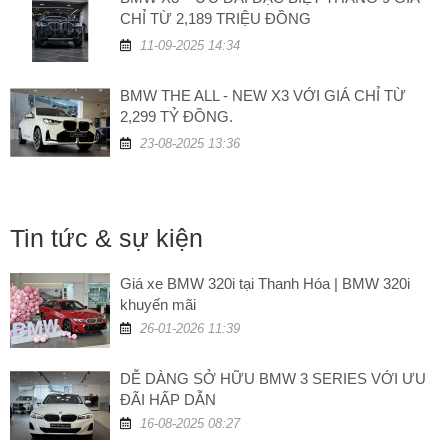
CHỈ TỪ 2,189 TRIỆU ĐỒNG
11-09-2025 14:34
BMW THE ALL - NEW X3 VỚI GIÁ CHỈ TỪ
2,299 TỶ ĐỒNG.
23-08-2025 13:36
Tin tức & sự kiện
Giá xe BMW 320i tại Thanh Hóa | BMW 320i
khuyến mãi
26-01-2026 11:39
DỄ DÀNG SỞ HỮU BMW 3 SERIES VỚI ƯU
ĐÃI HẤP DẪN
16-08-2025 08:27