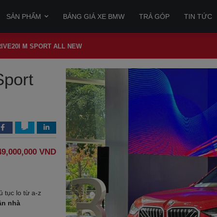
SẢN PHẨM
BẢNG GIÁ XE BMW
TRẢ GÓP
TIN TỨC
IVE20I M SPORT ALL NEW
port
49,000,000 VND
ủ tục lo từ a-z
ận nhà