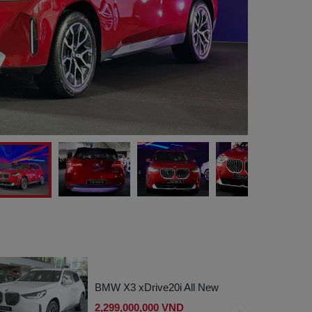
BMW X3 xDrive20i All New
2,299,000,000 VND