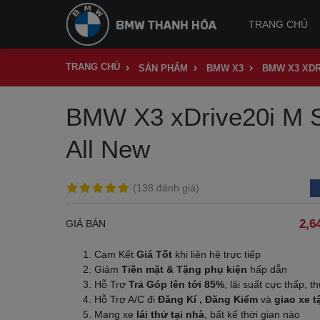
TRANG CHỦ
TRANG CHỦ
SẢN PHẨM
BMW X3
BMW X3 XDR
BMW X3 xDrive20i M S
All New
(138 đánh giá)
2,6
GIÁ BÁN
Cam Kết
Giá Tốt
khi liên hệ trực tiếp
Giảm
Tiền mặt & Tặng phụ kiện
hấp dẫn
Hỗ Trợ
Trả Góp lên tới 85%
, lãi suất cực thấp, th
Hỗ Trợ A/C đi
Đăng Kí , Đăng Kiểm
và
giao xe t
Mang xe
lái thử tại nhà
, bất kể thời gian nào