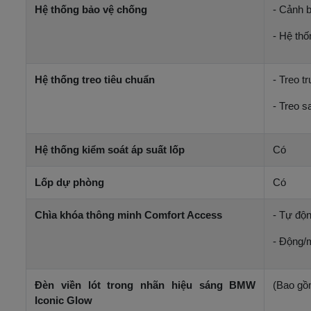
Hệ thống bảo vệ chống
- Cảnh b
- Hệ th
Hệ thống treo tiêu chuẩn
- Treo 
- Treo s
Hệ thống kiểm soát áp suất lốp
Có
Lốp dự phòng
Có
Chìa khóa thông minh Comfort Access
- Tự độn
- Động/
Đèn viền lót trong nhãn hiệu sáng BMW
(Bao gồ
Iconic Glow