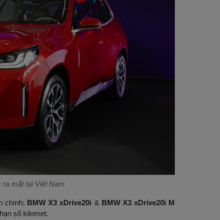
ra mắt tại Việt Nam
n chính:
BMW X3 xDrive20i
&
BMW X3 xDrive20i M
hạn số kilomet.