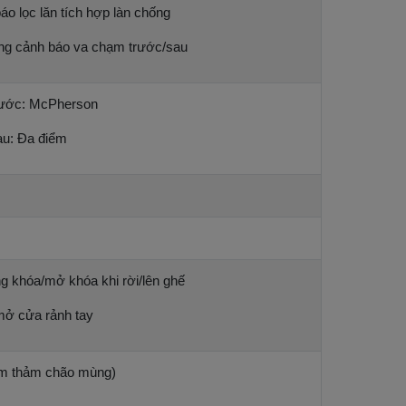
áo lọc lăn tích hợp làn chống
ống cảnh báo va chạm trước/sau
trước: McPherson
au: Đa điểm
g khóa/mở khóa khi rời/lên ghế
mở cửa rảnh tay
m thảm chão mùng)