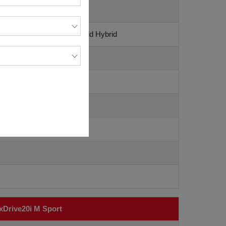
winPower Turbo; 1998cc; Mild Hybrid
 @ 4,400 - 6,500 rpm
 - 4,000 rpm
c 8 cấp, có lẫy chuyển số
xDrive20i M Sport