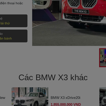
điện thoại hoặc
hệ
lái thử
ảo
lăn bánh
Các BMW X3 khác
New
BMW X3 xDrive20i
1,855,000,000 VND