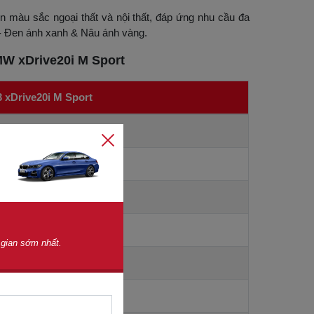
n màu sắc ngoại thất và nội thất, đáp ứng nhu cầu đa
 - Đen ánh xanh & Nâu ánh vàng.
BMW xDrive20i M Sport
 xDrive20i M Sport
 1,660 mm
 gian sớm nhất.