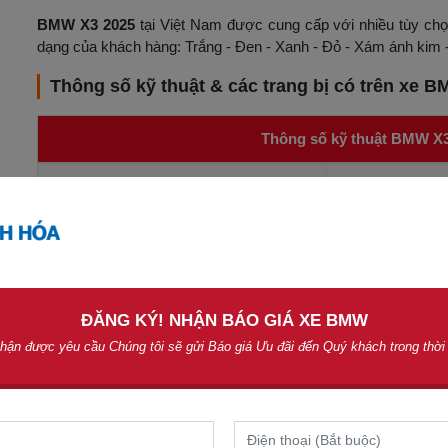
BMW X3 2025
tại Việt Nam được cung cấp với nhiều tùy chọ
dạng của khách hàng: Trắng - Đen - Xanh - Đỏ - Xám ánh kim
Thông số kỹ thuật & các trang bị có trên xe 
Thông số kỹ thuật BMW X3
Dài x Rộng x Cao
4,755 x 1,920 x
Chiều dài cơ sở
2,865 mm
Chiều rộng cơ sở trước/sau
1,618/1,623 mm
ĐĂNG KÝ! NHẬN BÁO GIÁ XE BMW
Khối lượng không tải
1,855 kg
hận được yêu cầu Chúng tôi sẽ gửi Báo giá Ưu đãi đến Quý khách trong thời
Khối lượng toàn tải
2,500 kg
Dung tích khoang hành lý
570 l