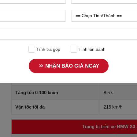
Dung tích bình xăng
65 l
Loại động cơ
Gas; I4; B48; T
Công suất cực đại
140 kW (190 Hp)
Mô men xoắn cực đại
310 Nm @ 1,500
Tính trả góp
Tính lăn bánh
Hộp số
Hộp số Steptroni
NHẬN BÁO GIÁ NGAY
Động lực
2 cầu
Tăng tốc 0-100 km/h
8.5 s
Vận tốc tối đa
215 km/h
Trang bị trên xe BMW X3 