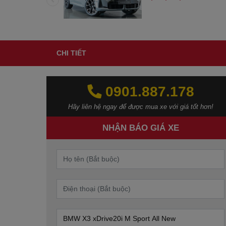
000 VND
CHI TIẾT
0901.887.178‬‬
Hãy liên hệ ngay để được mua xe với giá tốt hơn!
NHẬN BÁO GIÁ XE