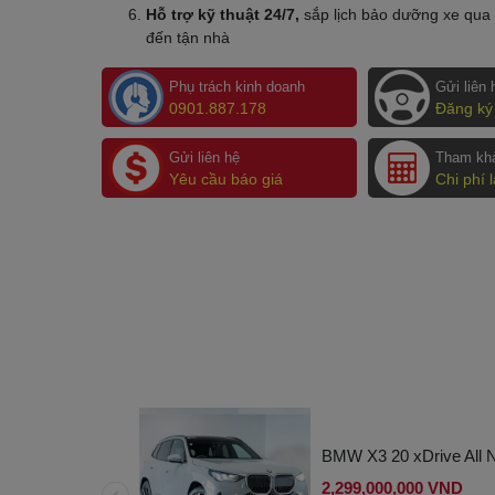
Hỗ trợ kỹ thuật 24/7,
sắp lịch bảo dưỡng xe qua 
đến tận nhà
Phụ trách kinh doanh
Gửi liên 
0901.887.178
Đăng ký 
Gửi liên hệ
Tham kh
Yêu cầu báo giá
Chi phí 
xDrive M Sport
BMW X3 20 xDrive All 
2,299,000,000 VND