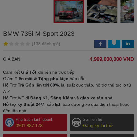
BMW 735i M Sport 2023
(138 đánh giá)
4,999,000,000 VND
GIÁ BÁN
Cam Kết
Giá Tốt
khi liên hệ trực tiếp
Giảm
Tiền mặt & Tặng phụ kiện
hấp dẫn
Hỗ Trợ
Trả Góp lên tới 80%
, lãi suất cực thấp, hỗ trợ thủ tục lo từ
A-Z
Hỗ Trợ A/C đi
Đăng Kí , Đăng Kiểm
và
giao xe tận nhà
Hỗ trợ kỹ thuật 24/7,
sắp lịch bảo dưỡng xe qua điện thoại hoặc
đến tận nhà
Phụ trách kinh doanh
Gửi liên hệ
0901.887.178
Đăng ký lái thử