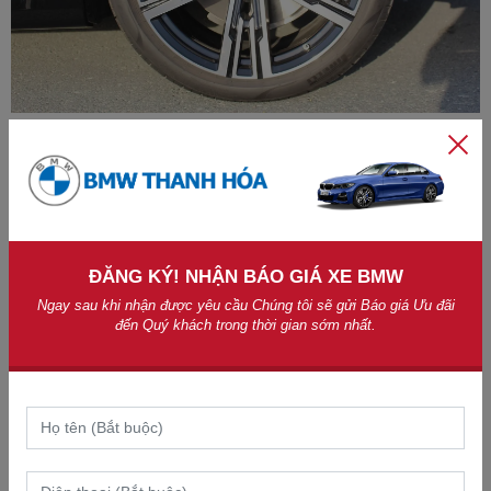
La-zăng đa chấu chất liệu hợp kim
Thân xe
BMW 735i M Sport 2023
có sự xuất hiện của đường
gân dập nổi chạy từ đèn pha xuống đèn hậu. Không còn những
chi tiết crom, thay vào đó là một màu đen huyền bí trên BMW
735i M Sport 2023.
ĐĂNG KÝ! NHẬN BÁO GIÁ XE BMW
Ngay sau khi nhận được yêu cầu Chúng tôi sẽ gửi Báo giá Ưu đãi
đến Quý khách trong thời gian sớm nhất.