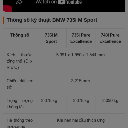
Thông số kỹ thuật BMW 735i M Sport
Thông số
735i M
735i Pure
740i Pure
Sport
Excellence
Excellence
Kích thước
5.391 x 1.950 x 1.544 mm
tổng thể (D x
R x C)
Chiều dài cơ
3.215 mm
sở
Trọng lượng
2.075 kg
2.075 kg
2.090 kg
không tải
Hệ thống treo
Khí nén hai cầu thích ứng
trước/sau