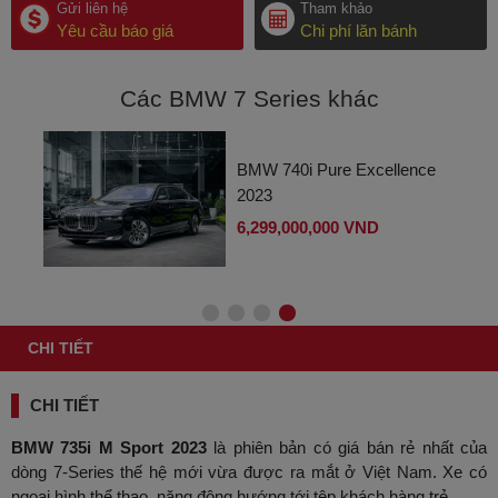
Gửi liên hệ
Tham khảo
Yêu cầu báo giá
Chi phí lăn bánh
Các BMW 7 Series khác
ce
BMW 740i Pure Excellence
2023
6,299,000,000 VND
CHI TIẾT
CHI TIẾT
BMW 735i M Sport 2023
là phiên bản có giá bán rẻ nhất của
dòng 7-Series thế hệ mới vừa được ra mắt ở Việt Nam. Xe có
ngoại hình thể thao, năng động hướng tới tệp khách hàng trẻ.