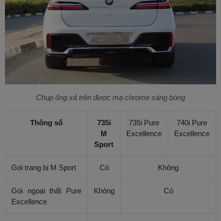
Chụp ống xả trên được mạ chrome sáng bóng
Thông số
735i
735i Pure
740i Pure
M
Excellence
Excellence
Sport
Gói trang bị M Sport
Có
Không
Gói ngoại thất Pure
Không
Có
Excellence