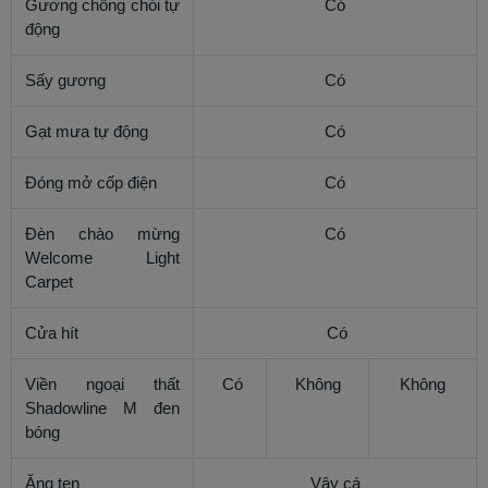
Gương chống chói tự
Có
động
Sấy gương
Có
Gạt mưa tự động
Có
Đóng mở cốp điện
Có
Đèn chào mừng
Có
Welcome Light
Carpet
Cửa hít
Có
Viền ngoại thất
Có
Không
Không
Shadowline M đen
bóng
Ăng ten
Vây cá